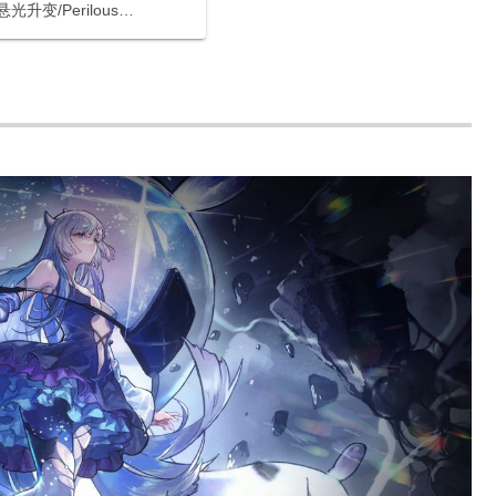
升变/Perilous
t）」の紹介です。第5回大型イ