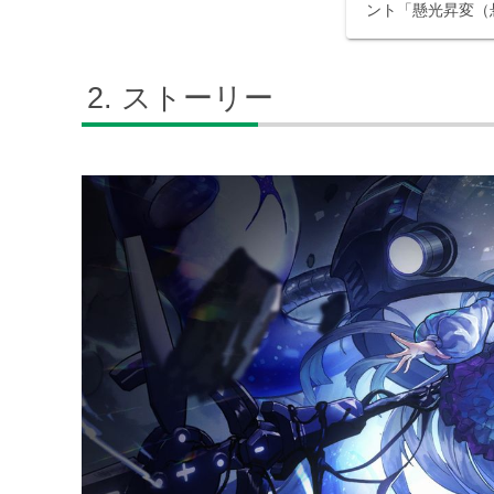
ント「懸光昇変（悬光
Advancemen
ベントです。
ストーリー