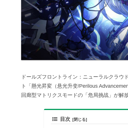
ドールズフロントライン：ニューラルクラウド
ト「懸光昇変（悬光升变/Perilous Adva
回廊型マトリクスモードの「危局挑战」が解
目次