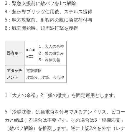
3：緊急支援前に敵バフを1つ解除
4：超伝導ブリッツ使用後、ステルス獲得
5：味方攻撃前、射程内の敵に負電荷付与
6：戦闘開始時、超周波打撃を獲得
1：大人の余裕
■△■
固有キー
2：狐の微笑み
■□□
5：冷静沈着
アタッチ
電撃増幅
メント
攻撃%、攻撃、会心率
1「大人の余裕」2「狐の微笑」を固定運用とします。
5「冷静沈着」は負電荷を付与できるアンドリス、ビヨー
カと編成する場合は不要です。その場合は3「臨機応変」
（敵バフ解除）を推奨します。逆に上記2名を外す（レナ