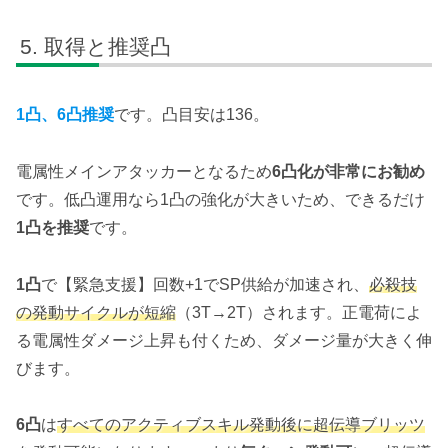
取得と推奨凸
1凸、6凸推奨
です。凸目安は136。
電属性メインアタッカーとなるため
6凸化が非常にお勧め
です。低凸運用なら1凸の強化が大きいため、できるだけ
1凸を推奨
です。
1凸
で【緊急支援】回数+1でSP供給が加速され、
必殺技
の発動サイクルが短縮
（3T→2T）されます。正電荷によ
る電属性ダメージ上昇も付くため、ダメージ量が大きく伸
びます。
6凸
は
すべてのアクティブスキル発動後に超伝導ブリッツ