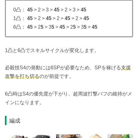
0凸：
45
> 2 > 3 >
45
> 2 > 3 >
45
1凸：
45
> 2 >
45
> 2 >
45
> 2 >
45
6凸：
45
> 2
5
> 3
5
>
45
> 2
5
> 3
5
>
45
1凸と6凸でスキルサイクルが変化します。
必殺技S4の発動には6SPが必要なため、SPを稼げる
支援
攻撃を打ち切る
のが前提です。
6凸時はS4の優先度が下がり、超周波打撃バフの維持がメ
インになります。
編成