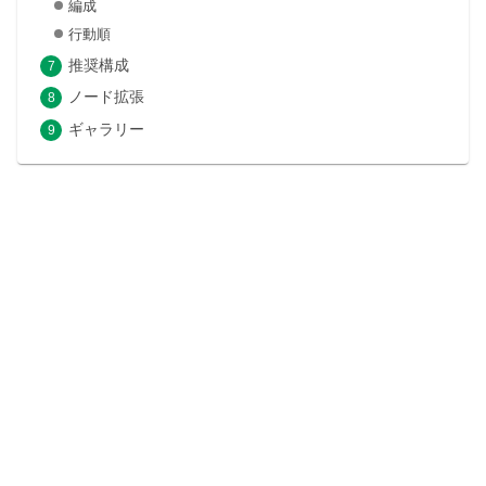
編成
行動順
推奨構成
ノード拡張
ギャラリー