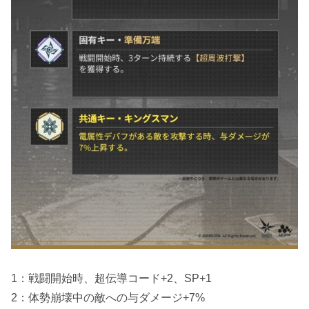
1：戦闘開始時、超伝導コード+2、SP+1
2：体勢崩壊中の敵への与ダメージ+7%