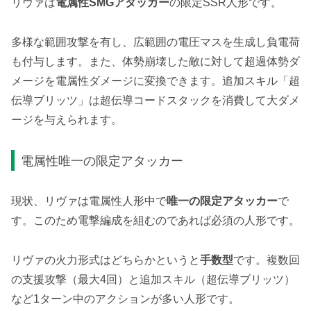
リヴァは
電属性SMGアタッカー
の限定SSR人形です。
多様な範囲攻撃を有し、広範囲の電圧マスを生成し負電荷
も付与します。また、体勢崩壊した敵に対して超過体勢ダ
メージを電属性ダメージに変換できます。追加スキル「超
伝導ブリッツ」は超伝導コードスタックを消費して大ダメ
ージを与えられます。
電属性唯一の限定アタッカー
現状、リヴァは電属性人形中で
唯一の限定アタッカー
で
す。このため電撃編成を組むのであれば必須の人形です。
リヴァの火力形式はどちらかというと
手数型
です。複数回
の支援攻撃（最大4回）と追加スキル（超伝導ブリッツ）
など1ターン中のアクションが多い人形です。