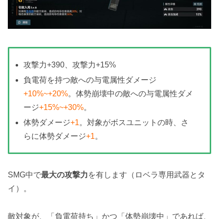
攻撃力+390、攻撃力+15%
負電荷を持つ敵への与電属性ダメージ
+10%~+20%
。体勢崩壊中の敵への与電属性ダメ
ージ
+15%~+30%
。
体勢ダメージ
+1
。対象がボスユニットの時、さ
らに体勢ダメージ
+1
。
SMG中で
最大の攻撃力
を有します（ロベラ専用武器とタ
イ）。
敵対象が、「負電荷持ち」かつ「体勢崩壊中」であれば、