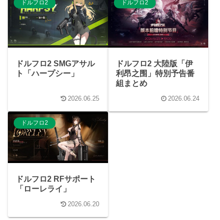
ドルフロ2
ドルフロ2
ドルフロ2 SMGアサル
ドルフロ2 大陸版「伊
ト「ハープシー」
利昂之围」特別予告番
組まとめ
2026.06.25
2026.06.24
ドルフロ2
ドルフロ2 RFサポート
「ローレライ」
2026.06.20