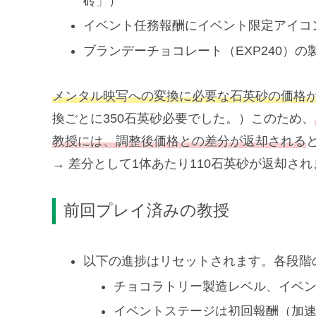
砖」）
イベント任務報酬にイベント限定アイコ
ブランデーチョコレート（EXP240）の
メンタル映写への変換に必要な石英砂の価格
換ごとに350石英砂必要でした。）このため、
教授には、調整後価格との差分が返却される
→ 差分として1体あたり110石英砂が返却さ
前回プレイ済みの教授
以下の進捗はリセットされます。各段階
チョコラトリー製造レベル、イベ
イベントステージは初回報酬（加