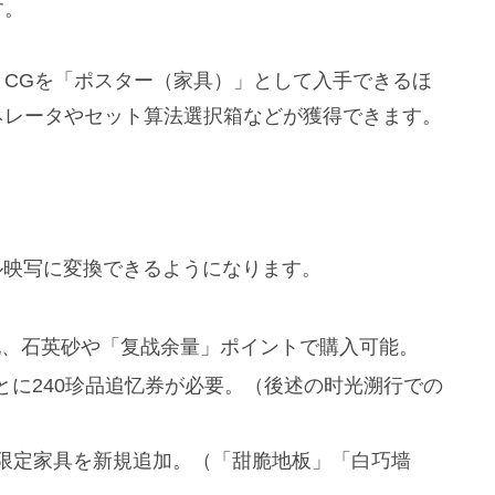
す。
CGを「ポスター（家具）」として入手できるほ
ネレータやセット算法選択箱などが獲得できます。
ル映写に変換できるようになります。
他、石英砂や「复战余量」ポイントで購入可能。
とに240珍品追忆券が必要。（後述の时光溯行での
限定家具を新規追加。（「甜脆地板」「白巧墙