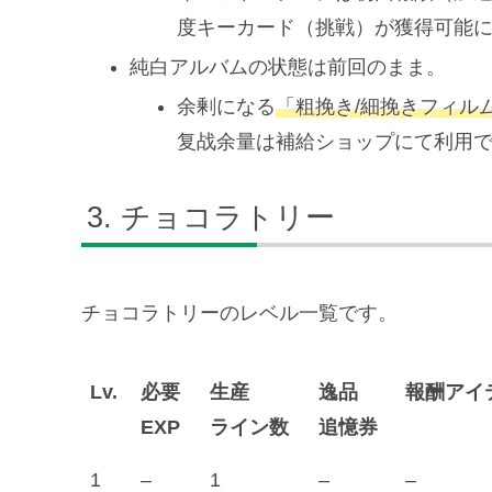
度キーカード（挑戦）が獲得可能
純白アルバムの状態は前回のまま。
余剰になる
「粗挽き/細挽きフィル
复战余量は補給ショップにて利用
チョコラトリー
チョコラトリーのレベル一覧です。
Lv.
必要
生産
逸品
報酬アイ
EXP
ライン数
追憶券
1
–
1
–
–