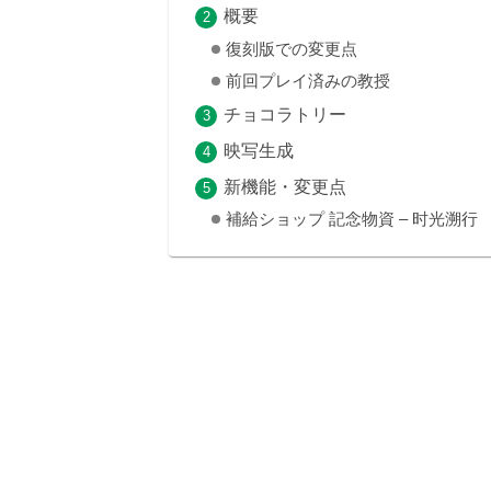
概要
復刻版での変更点
前回プレイ済みの教授
チョコラトリー
映写生成
新機能・変更点
補給ショップ 記念物資 – 时光溯行