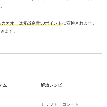
に。
ムカカオ」は复战余量30ポイント
に変換されます。
できます。
テム
解放レシピ
ナッツチョコレート