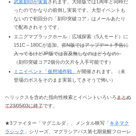
武装刻印が実装
されます。大陸版では1周年と同時だ
ったのでかなりの前倒し実装です。大型イベントも
ないので初回分の「刻印突破コア」はメールあたり
で配布されそうです。
エニグマブラックホール：広域探索（5人モード）に
151C～180Cが追加。
(EN版ではアップデート予告に
入ってるけどJP版では言及無しなのはどうなの）
（刻印突破コア2個分の欠片を入手可能です）
ミニイベント「仮想域作戦」
が開催されます。（未
登場のボスをそのまま実装してきそうで怖い）
ヘリックスを含めた指向性検索とイベントいろいろ
まとめ
て23/05/03に終了
です。
★3ファイター「マグニルダ」、メンタル映写「
キネマク
ラシック
」シリーズ、マグラシアパス第七期覚醒フローレ