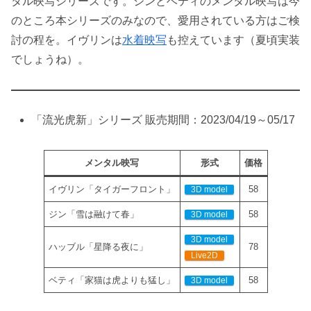
タル映写シリーズです。ジンとベティのメンタル映写は今
のところ本シリーズのみなので、愛用されている方はご検
討の程を。イヴリンは
水着映写
も控えています（夏頃実装
でしょうね）。
「流光虎新」シリーズ 販売期間：2023/04/19～05/17
メンタル映写
形式
価格
イヴリン「タイガーフロント」
58
3D model
ジン「雪は融けて春」
58
3D model
3D model
ハッブル「星降る夜に」
78
Live2D
ベティ「家猫は虎よりも猛し」
58
3D model