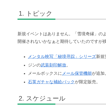
トピック
新規イベントはありません。「雪境奇縁」の
開催されないかなぁと期待していたのですが
メンタル映写「秘境寻踪」シリーズ
新規
ジンの
武装刻印解放
。
メールボックスに
メール保管機能
が追加
石英ガチャな補給パック
が限定販売。
スケジュール