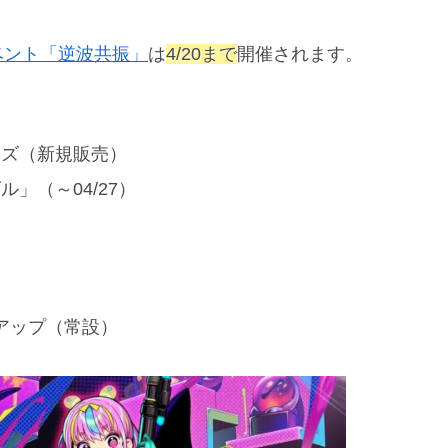
ベント「逆波共振」
は
4/20まで
開催されます。
ーズ（新規販売）
」（～04/27）
ックアップ（常設）