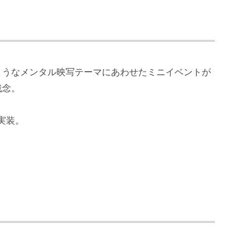
ようなメンタル映写テーマにあわせたミニイベントが
残念。
実装。
。