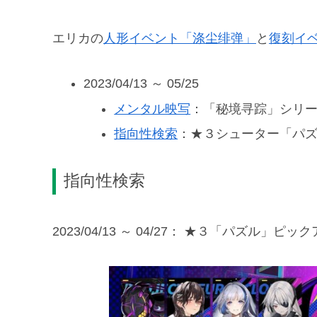
エリカの
人形イベント「涤尘绯弹」
と
復刻イ
2023/04/13 ～ 05/25
メンタル映写
：「秘境寻踪」シリ
指向性検索
：★３シューター「パズル
指向性検索
2023/04/13 ～ 04/27： ★３「パズル」ピ