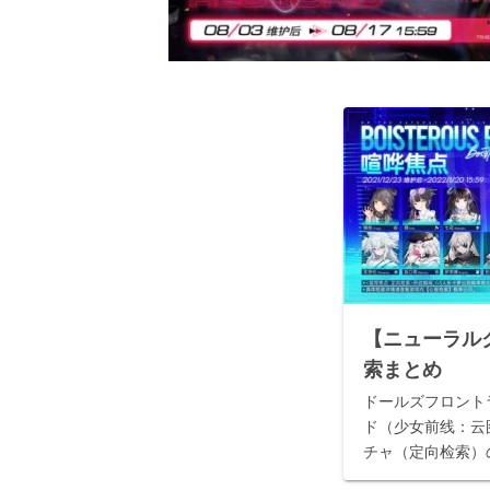
【ニューラル
索まとめ
ドールズフロント
ド（少女前线：云
チャ（定向检索）
まとめです。