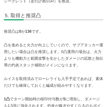
シークレット（走行計画SSR）を推奨。
取得と推奨凸
推奨凸は
0
か
136
です。
凸を進めると火力が向上していくので、サブアタッカー運
用したい場合は凸を推奨します。0凸運用の場合は、火力
よりも機動力と範囲攻撃を生かしたダメージの拡散と熱伝
導の灼炎スタック補助がメインになります。
ルイスを取得済みでローレライも入手予定であれば、素体
だけでも確保しておくと編成が組みやすくなります。
1凸
でターン開始時の桜印付与数が
5
に増加し、ダメージ
も1.5倍に強化されます。灼炎が稼ぎやすくなるのもポイ