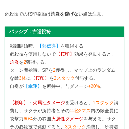
必殺技での桜印発動は
灼炎を稼げない
点は注意。
パッシブ：
吉运祝祷
戦闘開始時、
【熱伝導】
を獲得する。
必殺技を使用しないで
【桜印】
効果を発動すると、
灼
炎
を
2
獲得する。
ターン開始時、SPを
2
獲得し、マップ上のランダム
な敵
3体
に
【桜印】
を
2スタック
付与する。
自身が
【幸運】
を所持中、与ダメージ
+20%
。
【桜印】
：
火属性ダメージ
を受けると、
1スタック
消
費し、サクラが所持者とその
半径2マス
内の敵全員に
攻撃力
60%
分の範囲
火属性ダメージ
を与える。サク
ラの必殺技で発動すると、
3スタック
消費し、所持者