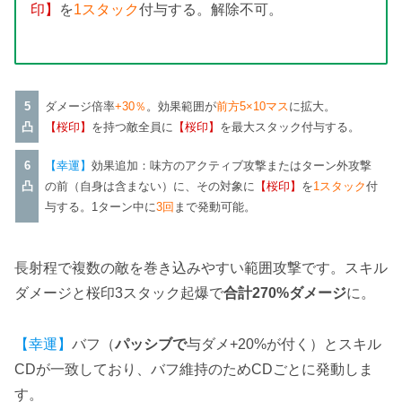
印】
を
1スタック
付与する。解除不可。
5
ダメージ倍率
+30％
。効果範囲が
前方5×10マス
に拡大。
凸
【桜印】
を持つ敵全員に
【桜印】
を最大スタック付与する。
6
【幸運】
効果追加：味方のアクティブ攻撃またはターン外攻撃
凸
の前（自身は含まない）に、その対象に
【桜印】
を
1スタック
付
与する。1ターン中に
3回
まで発動可能。
長射程で複数の敵を巻き込みやすい範囲攻撃です。スキル
ダメージと桜印3スタック起爆で
合計270%ダメージ
に。
【幸運】
バフ（
パッシブで
与ダメ+20%が付く）とスキル
CDが一致しており、バフ維持のためCDごとに発動しま
す。