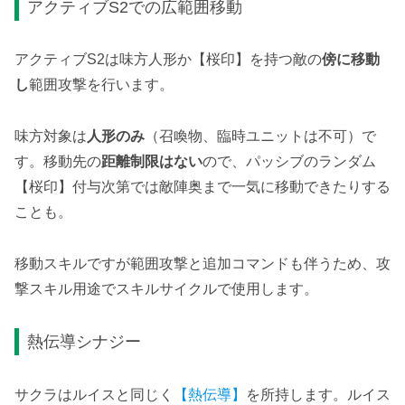
アクティブS2での広範囲移動
アクティブS2は味方人形か【桜印】を持つ敵の
傍に移動
し
範囲攻撃を行います。
味方対象は
人形のみ
（召喚物、臨時ユニットは不可）で
す。移動先の
距離制限はない
ので、パッシブのランダム
【桜印】付与次第では敵陣奥まで一気に移動できたりする
ことも。
移動スキルですが範囲攻撃と追加コマンドも伴うため、攻
撃スキル用途でスキルサイクルで使用します。
熱伝導シナジー
サクラはルイスと同じく
【熱伝導】
を所持します。ルイス