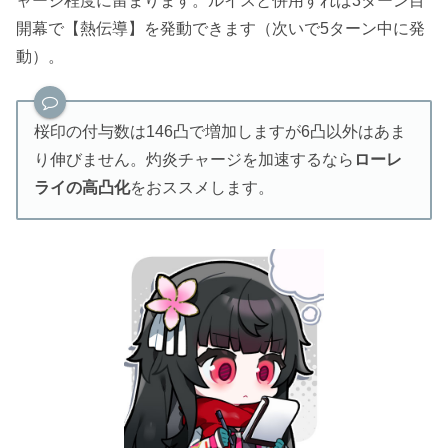
ャージ程度に留まります。ルイスと併用すれば3ターン目
開幕で【熱伝導】を発動できます（次いで5ターン中に発
動）。
桜印の付与数は146凸で増加しますが6凸以外はあま
り伸びません。灼炎チャージを加速するなら
ローレ
ライの高凸化
をおススメします。