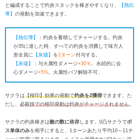
と編成することで灼炎スタックを稼ぎやすくなり、
【熱伝
導】
の発動を加速できます。
【熱伝導】
：灼炎を蓄積してチャージする。灼炎
が35に達した時、すべての灼炎を消費して味方人
形全員に
【灰燼】
を
2ターン
付与する。
【灰燼】
：与火属性ダメージ
+30％
。永続的に会
心ダメージ
+5%
。火属性バフ解除不可。
サクラは
【桜印】効果の発動で
灼炎を2獲得
できます。た
だし、
必殺技での桜印発動は灼炎がチャージされません
。
サクラの灼炎稼ぎは
敵の数に依存
します。0凸サクラで
ボ
ス単体のみ
を相手にすると、1ターンあたり平均10～11チ