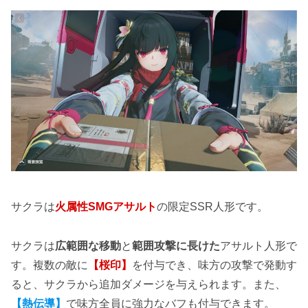
サクラは
火属性SMGアサルト
の限定SSR人形です。
サクラは
広範囲な移動
と
範囲攻撃に長けた
アサルト人形で
す。複数の敵に
【桜印】
を付与でき、味方の攻撃で発動す
ると、サクラから追加ダメージを与えられます。また、
【熱伝導】
で味方全員に強力なバフも付与できます。