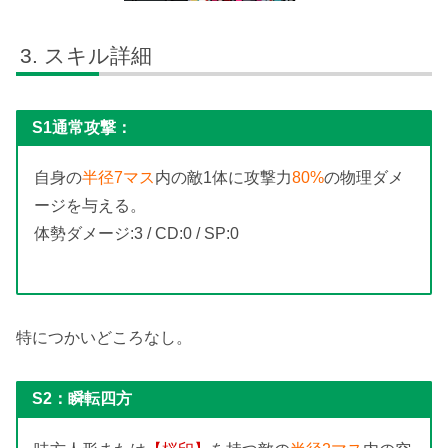
スキル詳細
S1通常攻撃：
自身の
半径7マス
内の敵1体に攻撃力
80%
の物理ダメ
ージを与える。
体勢ダメージ:3 / CD:0 / SP:0
特につかいどころなし。
S2：瞬転四方