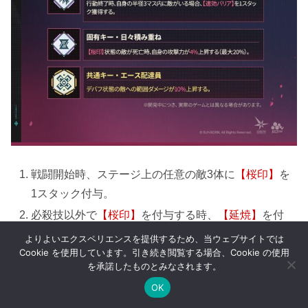
戦闘開始時、ステージ上の任意の敵3体に
【桜印】
を
1スタック付与。
必殺技以外で
【桜印】
を付与する時、
【延焼】
を付
与。1ターン持続。
よりよいエクスペリエンスを提供するため、当ウェブサイトでは
Cookie を使用しています。引き続き閲覧する場合、Cookie の使用
【不運】
を付与時、対象のバフを1つ解除。
を承諾したものとみなされます。
戦闘開始時、マップ上でHPが最も高い敵に
【不運】
OK
を付与。3ターン持続。
メニュー
ホーム
検索
トップ
サイドバー