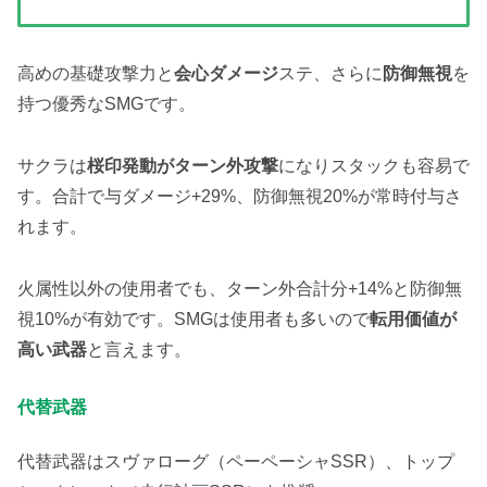
高めの基礎攻撃力と
会心ダメージ
ステ、さらに
防御無視
を
持つ優秀なSMGです。
サクラは
桜印発動がターン外攻撃
になりスタックも容易で
す。合計で与ダメージ+29%、防御無視20%が常時付与さ
れます。
火属性以外の使用者でも、ターン外合計分+14%と防御無
視10%が有効です。SMGは使用者も多いので
転用価値が
高い武器
と言えます。
代替武器
代替武器はスヴァローグ（ペーペーシャSSR）、トップ