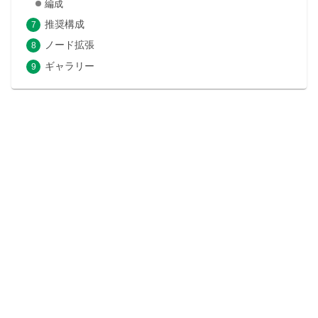
編成
推奨構成
ノード拡張
ギャラリー