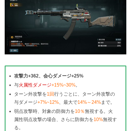
攻撃力+362、会心ダメージ+25%
与
火属性ダメージ
+15%~30%
。
ターン外攻撃を
1回
行うごとに、ターン外攻撃の
与ダメージ
+7%~12%
、最大で
14%～24%
まで。
弱点攻撃時、対象の防御力を
10％
無視する。火
属性弱点攻撃の場合、さらに防御力を
10%
無視す
る。