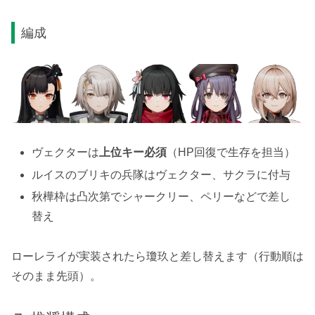
編成
ヴェクターは
上位キー必須
（HP回復で生存を担当）
ルイスのブリキの兵隊はヴェクター、サクラに付与
秋樺枠は凸次第でシャークリー、ペリーなどで差し
替え
ローレライが実装されたら瓊玖と差し替えます（行動順は
そのまま先頭）。