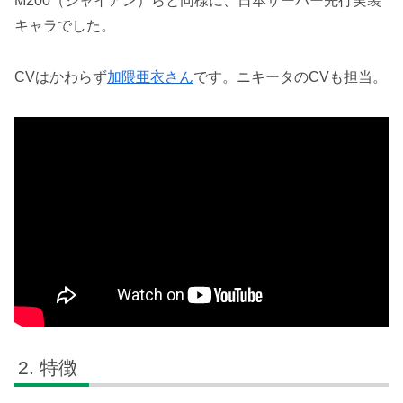
M200（シャイアン）らと同様に、日本サーバー先行実装
キャラでした。
CVはかわらず
加隈亜衣さん
です。ニキータのCVも担当。
特徴