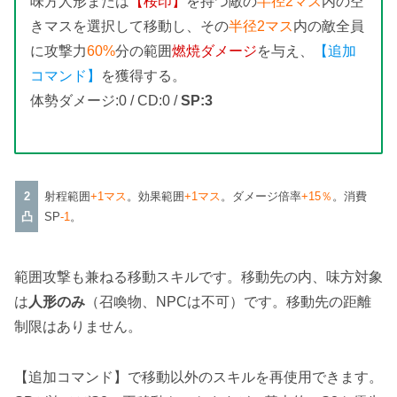
味方人形または
【桜印】
を持つ敵の
半径2マス
内の空
きマスを選択して移動し、その
半径2マス
内の敵全員
に攻撃力
60%
分の範囲
燃焼ダメージ
を与え、
【追加
コマンド】
を獲得する。
体勢ダメージ:0 / CD:0 /
SP:3
2
射程範囲
+1マス
。効果範囲
+1マス
。ダメージ倍率
+15％
。消費
凸
SP
-1
。
範囲攻撃も兼ねる移動スキルです。移動先の内、味方対象
は
人形のみ
（召喚物、NPCは不可）です。移動先の距離
制限はありません。
【追加コマンド】で移動以外のスキルを再使用できます。