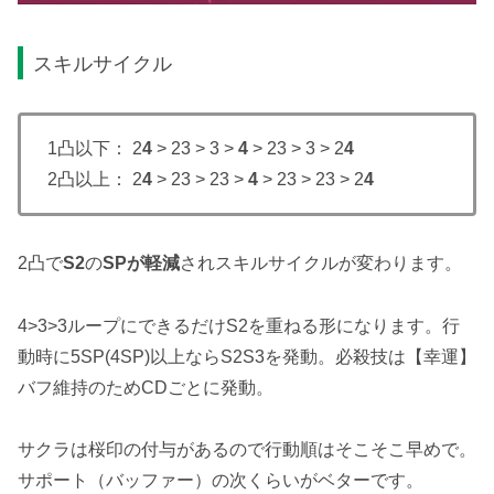
スキルサイクル
1凸以下： 2
4
> 23 > 3 >
4
> 23 > 3 > 2
4
2凸以上： 2
4
> 23 > 23 >
4
> 23 > 23 > 2
4
2凸で
S2
の
SPが軽減
されスキルサイクルが変わります。
4>3>3ループにできるだけS2を重ねる形になります。行
動時に5SP(4SP)以上ならS2S3を発動。必殺技は【幸運】
バフ維持のためCDごとに発動。
サクラは桜印の付与があるので行動順はそこそこ早めで。
サポート（バッファー）の次くらいがベターです。