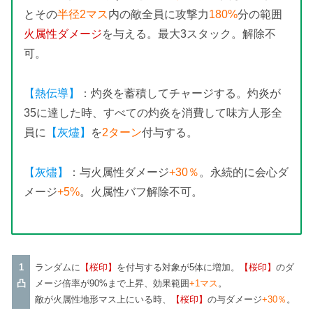
とその
半径2マス
内の敵全員に攻撃力
180%
分の範囲
火属性ダメージ
を与える。最大3スタック。解除不
可。
【熱伝導】
：灼炎を蓄積してチャージする。灼炎が
35に達した時、すべての灼炎を消費して味方人形全
員に
【灰燼】
を
2ターン
付与する。
【灰燼】
：与火属性ダメージ
+30％
。永続的に会心ダ
メージ
+5%
。火属性バフ解除不可。
1
ランダムに
【桜印】
を付与する対象が5体に増加。
【桜印】
のダ
凸
メージ倍率が90%まで上昇、効果範囲
+1マス
。
敵が火属性地形マス上にいる時、
【桜印】
の与ダメージ
+30％
。