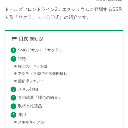
ドールズフロントライン2：エクシリウムに登場するSSR
人形「サクラ」（一〇〇式）の紹介です。
目次
SMGアサルト「サクラ」
特徴
桜印の付与と起爆
アクティブS2での広範囲移動
熱伝導シナジー
スキル詳細
専用武器「緋色の約束」
取得と推奨凸
運用
スキルサイクル