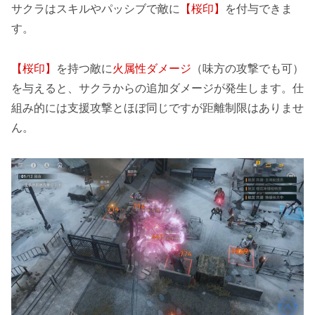
サクラはスキルやパッシブで敵に
【桜印】
を付与できま
す。
【桜印】
を持つ敵に
火属性ダメージ
（味方の攻撃でも可）
を与えると、サクラからの追加ダメージが発生します。仕
組み的には支援攻撃とほぼ同じですが距離制限はありませ
ん。