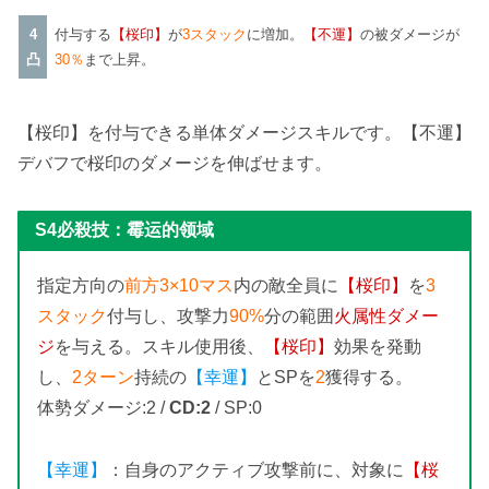
4
付与する
【桜印】
が
3スタック
に増加。
【不運】
の被ダメージが
凸
30％
まで上昇。
【桜印】を付与できる単体ダメージスキルです。【不運】
デバフで桜印のダメージを伸ばせます。
S4必殺技：
霉运的领域
指定方向の
前方3×10マス
内の敵全員に
【桜印】
を
3
スタック
付与し、攻撃力
90%
分の範囲
火属性ダメー
ジ
を与える。スキル使用後、
【桜印】
効果を発動
し、
2ターン
持続の
【幸運】
とSPを
2
獲得する。
体勢ダメージ:2 /
CD:2
/ SP:0
【幸運】
：自身のアクティブ攻撃前に、対象に
【桜