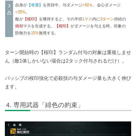
自身が
【幸運】
を所持中、与ダメージ
+50％
、会心ダメージ
3
+25%
。
凸
敵が
【桜印】
を獲得すると、その半径
1マス
内に
3ターン
持続の
焼却
マスを生成する。
【桜印】
がダメージを与える時、対象の
防御力を
15%
無視する。
ターン開始時の【桜印】ランダム付与の対象は重複しませ
ん（敵1体しかいない場合は2タック付与されるだけ）。
パッシブの桜印強化で必殺技の与ダメージ量も大きく伸び
ます。
専用武器「緋色の約束」