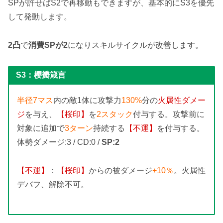
SPが許せばS2で再移動もできますが、基本的にS3を優先
して発動します。
2凸
で
消費SPが2
になりスキルサイクルが改善します。
S3：
樱瓣箴言
半径7マス
内の敵1体に攻撃力
130%
分の
火属性ダメー
ジ
を与え、
【桜印】
を
2スタック
付与する。攻撃前に
対象に追加で
3ターン
持続する
【不運】
を付与する。
体勢ダメージ:3 / CD:0 /
SP:2
【不運】
：
【桜印】
からの被ダメージ
+10％
。火属性
デバフ、解除不可。