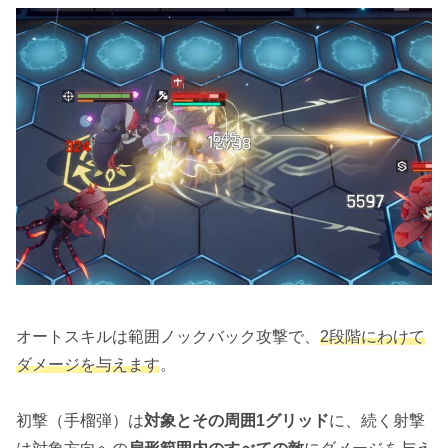
オートスキルは範囲ノックバック攻撃で、
2段階にわけて
ダメージを与えます
。
初撃（手榴弾）は
対象とその周囲1グリッド
に、続く射撃