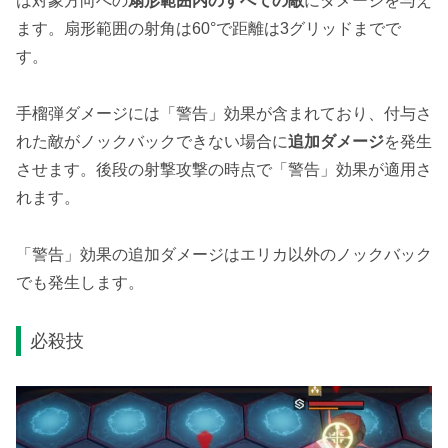
は対象方向への
扇形範囲内のすべての敵
にダメージを与え
ます。扇形範囲の射角は60°で距離は3グリッドまでで
す。
手榴弾ダメージには「警告」効果が含まれており、付与さ
れた敵がノックバックできない場合に
追加ダメージ
を発生
させます。後段の射撃攻撃の時点で「警告」効果が適用さ
れます。
「警告」効果の追加ダメージはエリカ以外のノックバック
でも発生します。
必殺技