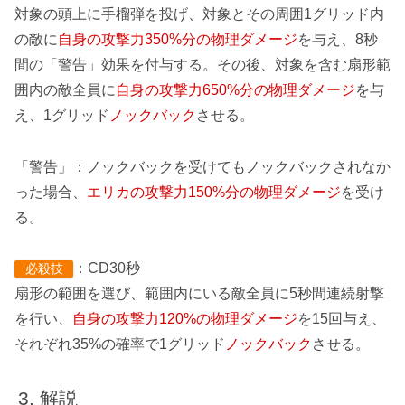
対象の頭上に手榴弾を投げ、対象とその周囲1グリッド内
の敵に
自身の攻撃力350%分の物理ダメージ
を与え、8秒
間の「警告」効果を付与する。その後、対象を含む扇形範
囲内の敵全員に
自身の攻撃力650%分の物理ダメージ
を与
え、1グリッド
ノックバック
させる。
「警告」：ノックバックを受けてもノックバックされなか
った場合、
エリカの攻撃力150%分の物理ダメージ
を受け
る。
：CD30秒
必殺技
扇形の範囲を選び、範囲内にいる敵全員に5秒間連続射撃
を行い、
自身の攻撃力120%の物理ダメージ
を15回与え、
それぞれ35%の確率で1グリッド
ノックバック
させる。
解説