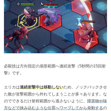
必殺技は方向指定の扇形範囲へ連続攻撃（5秒間の15回射
撃）です。
エリカは
連続射撃中は移動しない
ため、ノックバックさせ
た敵が攻撃範囲から外れてしまうことが多々あります。な
のでできるだけ射程範囲から逃さないように、
障害物や味
方などで挟み込むような位置へワープしてから発動する
の