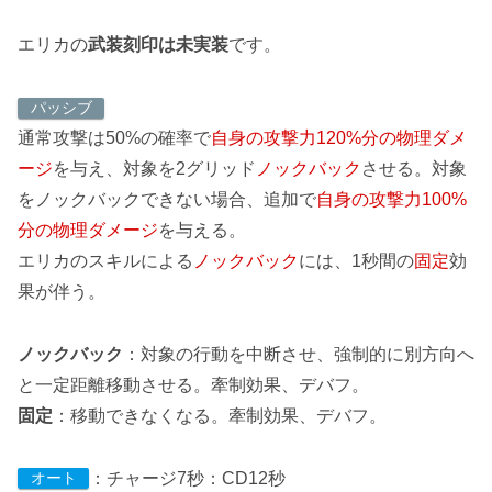
エリカの
武装刻印は未実装
です。
パッシブ
通常攻撃は50%の確率で
自身の攻撃力120%分の物理ダメ
ージ
を与え、対象を2グリッド
ノックバック
させる。対象
をノックバックできない場合、追加で
自身の攻撃力100%
分の物理ダメージ
を与える。
エリカのスキルによる
ノックバック
には、1秒間の
固定
効
果が伴う。
ノックバック
：対象の行動を中断させ、強制的に別方向へ
と一定距離移動させる。牽制効果、デバフ。
固定
：移動できなくなる。牽制効果、デバフ。
：チャージ7秒：CD12秒
オート