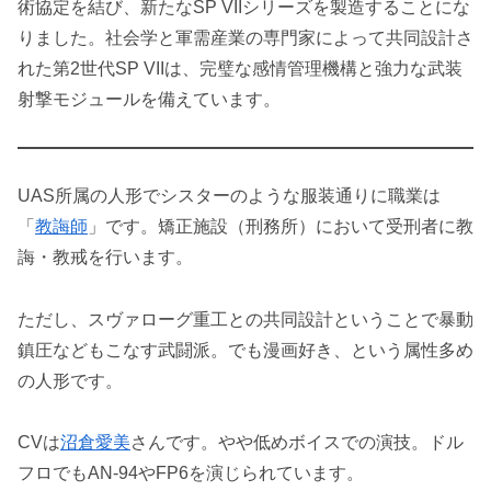
術協定を結び、新たなSP VIIシリーズを製造することにな
りました。社会学と軍需産業の専門家によって共同設計さ
れた第2世代SP VIIは、完璧な感情管理機構と強力な武装
射撃モジュールを備えています。
UAS所属の人形でシスターのような服装通りに職業は
「
教誨師
」です。矯正施設（刑務所）において受刑者に教
誨・教戒を行います。
ただし、スヴァローグ重工との共同設計ということで暴動
鎮圧などもこなす武闘派。でも漫画好き、という属性多め
の人形です。
CVは
沼倉愛美
さんです。やや低めボイスでの演技。ドル
フロでもAN-94やFP6を演じられています。