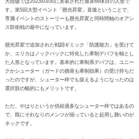
大陸版では2023/03/30に実装された通算66体目の人形で
す。第5回大型イベント「懸光昇変」直後ということで、
専属イベントのストーリーも懸光昇変と同時間軸のオアシ
ス防衛戦の最中になっています。
懸光昇変で追加された戦闘ギミック「防護能力」を受けて
か、エリカはノックバックに特化した牽制デバフを軸とし
た人形となっています。基本的に牽制系デバフは、ユニー
クかシューター（ガードの挑発も牽制効果）の受け持ちだ
ったのですが、シューター枠でも扱えるようになったのは
選択肢の幅的にもメリットです。
ただ、やはりというか供給過多なシューター枠ではあるの
で、既にそれなりのメンツが揃っていると起用し難いのが
ネックです。