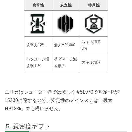
攻撃性
安定性
特異性
スキル加速
攻撃力12%
最大HP1800
8％
与ダメージ増
被ダメージ減
スキル加速
攻撃力%
攻撃力
エリカはシューター枠では珍しく★5Lv70で基礎HPが
15230に達するので、安定性のメインステは「
最大
HP12%
」でも構いません。
親密度ギフト