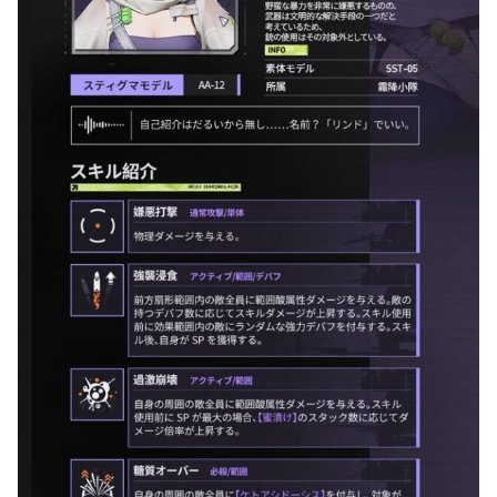
パッシブ
行動終了時、SPを1獲得する。
ターン開始時、フィールド上の敵全員に
【ハニ
ートラップ】
を付与する、CD1ターン。