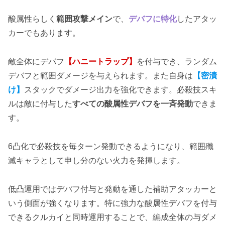
酸属性らしく
範囲攻撃メイン
で、
デバフに特化
したアタッ
カーでもあります。
敵全体にデバフ
【ハニートラップ】
を付与でき、ランダム
デバフと範囲ダメージを与えられます。また自身は
【密漬
け】
スタックでダメージ出力を強化できます。必殺技スキ
ルは敵に付与した
すべての酸属性デバフを一斉発動
できま
す。
6凸化で必殺技を毎ターン発動できるようになり、範囲殲
滅キャラとして申し分のない火力を発揮します。
低凸運用ではデバフ付与と発動を通した補助アタッカーと
いう側面が強くなります。特に強力な酸属性デバフを付与
できるクルカイと同時運用することで、編成全体の与ダメ