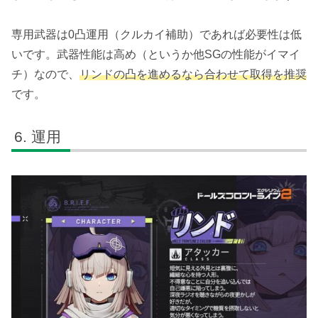
必殺技S4：
糖質オーバーロード
専用武器は0凸運用（クルカイ補助）であれば必要性は低
自身の半径
8マス
内の敵全員に1ターン持続の
いです。武器性能は高め（というか他SGの性能がイマイ
【酮酸血症】
を付与する。攻撃後に効果範囲内
チ）なので、
リンドの凸を進めるなら合わせて取得を推奨
の敵全員が所持する酸属性デバフ効果を発動さ
です。
せる。
攻撃後は追加でアクティブS2、アクティブS3ま
運用
たは通常攻撃S1を1回使用できる。
【酮酸血症】
：所持デバフ
1つ
につき、リンドが
対象に与える酸属性ダメージ
+5%
、最大30%ま
で。酸属性デバフ。
体勢ダメージ:0 / CD:1 / SP:0