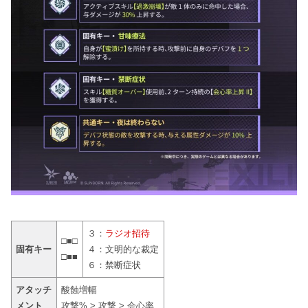
３：
ラジオ招待
□■□
固有キー
４：文明的な裁定
□■■
６：禁断症状
アタッチ
酸蝕増幅
メント
攻撃% > 攻撃 > 会心率