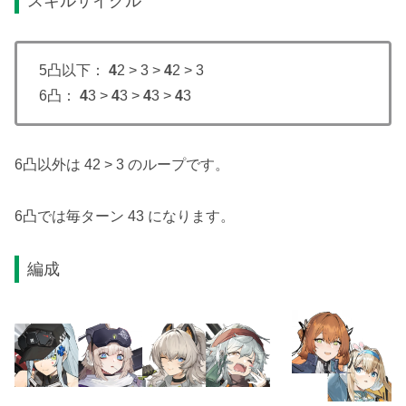
スキルサイクル
5凸以下：
4
2 > 3 >
4
2 > 3
6凸：
4
3 >
4
3 >
4
3 >
4
3
6凸以外は 42 > 3 のループです。
6凸では毎ターン 43 になります。
編成