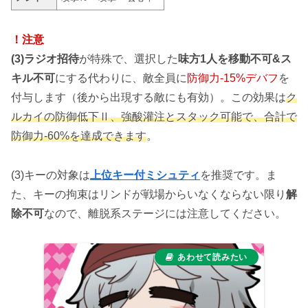
！注意
(3)ラジオ招待
が特殊で、選択した
味方1人を移動不可&ス
キル不可
にする代わりに、敵全員に
防御力-15%デバフ
を
付与します（後から出現する敵にも有効）。この効果は
ク
ルカイの防御低下Ⅱ、強酸灌注とスタック可能で、合計で
防御力-60%を達成できます
。
(3)キーの対象は
上位キー付ミシュティ
を推奨です。ま
た、キーの拘束はリンドが戦場からいなくならない限り
解
除不可
なので、離脱系ステージには注意してください。