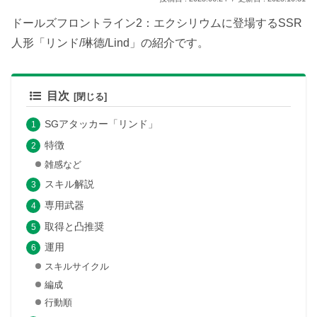
ドールズフロントライン2：エクシリウムに登場するSSR
人形「リンド/琳德/Lind」の紹介です。
目次
SGアタッカー「リンド」
特徴
雑感など
スキル解説
専用武器
取得と凸推奨
運用
スキルサイクル
編成
行動順