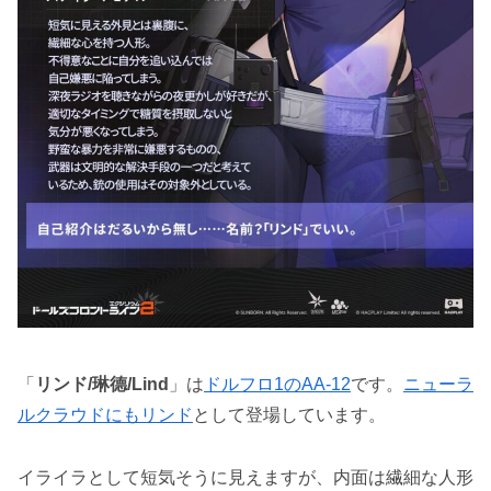
「
リンド/琳德/Lind
」は
ドルフロ1のAA-12
です。
ニューラ
ルクラウドにもリンド
として登場しています。
イライラとして短気そうに見えますが、内面は繊細な人形