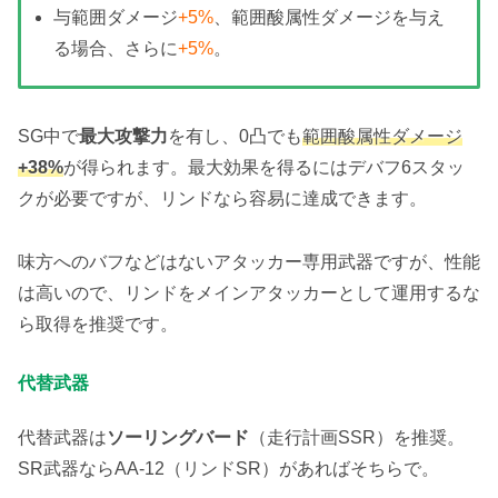
強力なデバフを
1つ
付与する。スキル発動後、
与範囲ダメージ
+5%
、範囲酸属性ダメージを与え
SPを2
獲得。
る場合、さらに
+5%
。
体勢ダメージ:2 / CD:1 / SP:0
SG中で
最大攻撃力
を有し、0凸でも
範囲酸属性ダメージ
+38%
が得られます。最大効果を得るにはデバフ6スタッ
クが必要ですが、リンドなら容易に達成できます。
味方へのバフなどはないアタッカー専用武器ですが、性能
は高いので、リンドをメインアタッカーとして運用するな
ら取得を推奨です。
代替武器
代替武器は
ソーリングバード
（走行計画SSR）を推奨。
SR武器ならAA-12（リンドSR）があればそちらで。