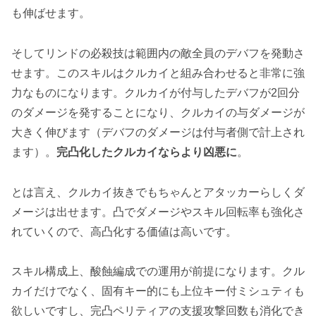
も伸ばせます。
そしてリンドの必殺技は範囲内の敵全員のデバフを発動さ
せます。このスキルはクルカイと組み合わせると非常に強
力なものになります。クルカイが付与したデバフが2回分
のダメージを発することになり、クルカイの与ダメージが
大きく伸びます（デバフのダメージは付与者側で計上され
ます）。
完凸化したクルカイならより凶悪に
。
とは言え、クルカイ抜きでもちゃんとアタッカーらしくダ
メージは出せます。凸でダメージやスキル回転率も強化さ
れていくので、高凸化する価値は高いです。
スキル構成上、酸蝕編成での運用が前提になります。クル
カイだけでなく、固有キー的にも上位キー付ミシュティも
欲しいですし、完凸ペリティアの支援攻撃回数も消化でき