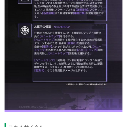
【ハニートラップ】
を所持する敵が倒れるか、
味方が酸属性ダメージを与えると、自身が
【蜜
漬け】
を1スタック獲得する。自身の
【蜜漬け】
が5スタック以上の時、
【ハニートラップ】
を所
持する敵を攻撃する前に、
【ハニートラップ】
の効果を発動する。効果発動後
【ハニートラッ
プ】
は消滅する。
【蜜漬け】
：与酸属性ダメージ+1%、最大10ス
タック、解除不可。
【ハニートラップ】
：発動すると、リンドが所
持者にランダムに強力なデバフを3つ付与し、バ
フを1つ解除し、支援攻撃を1回行い攻撃力80%
分の範囲酸属性ダメージと体勢ダメージ1を与え
る。酸属性デバフ、解除不可。