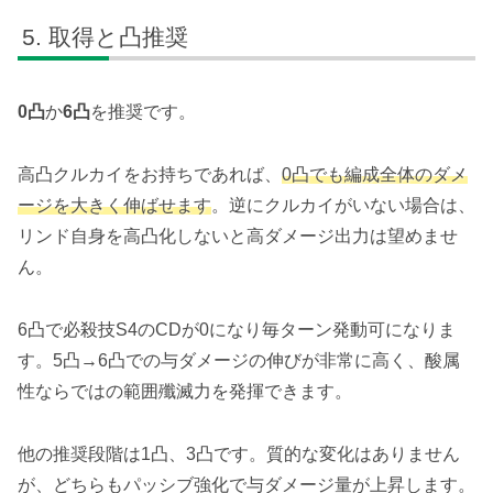
アクティブS3：
過激崩壊
取得と凸推奨
自身の周囲
6マス
内の敵全員に攻撃力
100%
分の
0凸
か
6凸
を推奨です。
範囲酸属性ダメージを与える。
攻撃前に自身のSPが満タンの場合、所持する
高凸クルカイをお持ちであれば、
0凸でも編成全体のダメ
【蜜漬け】
1スタックにつきダメージ倍率
+5%
。
ージを大きく伸ばせます
。逆にクルカイがいない場合は、
リンド自身を高凸化しないと高ダメージ出力は望めませ
体勢ダメージ:2 / CD:0 / SP:4
ん。
6凸で必殺技S4のCDが0になり毎ターン発動可になりま
す。5凸→6凸での与ダメージの伸びが非常に高く、酸属
性ならではの範囲殲滅力を発揮できます。
他の推奨段階は1凸、3凸です。質的な変化はありません
が、どちらもパッシブ強化で与ダメージ量が上昇します。