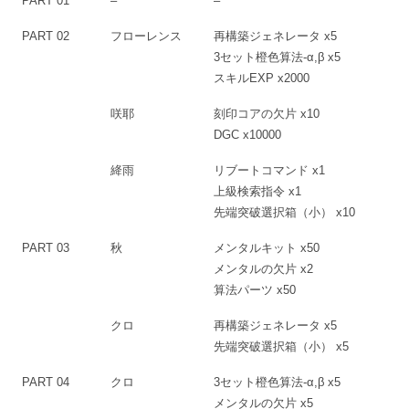
PART 01
–
–
PART 02
フローレンス
再構築ジェネレータ x5
3セット橙色算法-α,β x5
スキルEXP x2000
咲耶
刻印コアの欠片 x10
DGC x10000
絳雨
リブートコマンド x1
上級検索指令 x1
先端突破選択箱（小） x10
PART 03
秋
メンタルキット x50
メンタルの欠片 x2
算法パーツ x50
クロ
再構築ジェネレータ x5
先端突破選択箱（小） x5
PART 04
クロ
3セット橙色算法-α,β x5
メンタルの欠片 x5