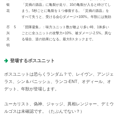
银
「災禍の源晶」に亀裂が走り、10の亀裂が入ると砕けてし
花
まう。5秒ごとに亀裂を１つ修復する。「災禍の源晶」を
すべて失うと、受ける会心ダメージ+100%。年獣には無効
尽
5
「団隊凝集」：味方ユニット数が敵より多い時、1体多い
兴
ごとに全ユニットの攻撃力+10%、被ダメージ-2.5%。異な
天
る場合、逆の効果になる。最大8スタックまで。
明
登場するボスユニット
ボスユニットは恐らくランダム？で、レイヴン、アンジェ
ラス、シン＆パニッシュ、ランコ-ENT、オディール、オ
デット、年獣が登場します。
ユーカリスト、偽神、ジャッジ、異相レンジャー、デミウ
ルゴスは未確認です。（たぶんでない？）