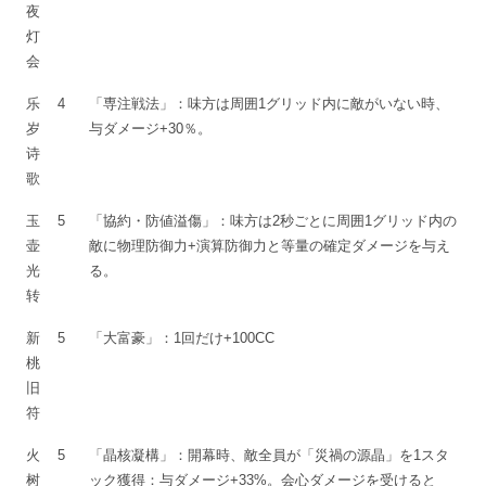
夜
灯
会
乐
4
「専注戦法」：味方は周囲1グリッド内に敵がいない時、
岁
与ダメージ+30％。
诗
歌
玉
5
「協約・防値溢傷」：味方は2秒ごとに周囲1グリッド内の
壶
敵に物理防御力+演算防御力と等量の確定ダメージを与え
光
る。
转
新
5
「大富豪」：1回だけ+100CC
桃
旧
符
火
5
「晶核凝構」：開幕時、敵全員が「災禍の源晶」を1スタ
树
ック獲得：与ダメージ+33%。会心ダメージを受けると