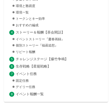
環境と難易度
環境一覧
トークンとキー効率
おすすめの編成
ストーリー＆報酬【茶会閑話】
イベントストーリー『慶春画録』
個別ストーリー『福函追想』
リピート報酬
チャレンジステージ【爆竹争鳴】
生存戦略【星籠戦略】
イベント任務
固定任務
デイリー任務
イベント報酬一覧