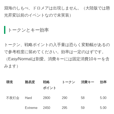
淵海のしもべ、ドロメアは出現しません。（大陸版では懸
光昇変以前のイベントなので未実装）
トークンとキー効率
トークン、戦略ポイントの入手量は恐らく変動幅があるの
で参考程度に留めてください。効率は一定のはずです。
（Easy/Normalは割愛。消費キーには固定消費10キーを含
みます）
環境
難易度
戦略
トークン
消費キー
効率
ポイント
不夜灯会
Hard
2800
290
58
5.00
Extreme
2450
295
59
5.00