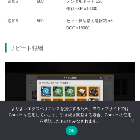
追加5
500
メンタルキット x25
作戦EXP x18000
追加6
500
セット算法指向選択箱 x3
DGC x18000
リピート報酬
よりよいエクスペリエンスを提供するため、当ウェブサイトでは
Cookie を使用しています。引き続き閲覧する場合、Cookie の使用
を承諾したものとみなされます。
OK
メニュー
ホーム
検索
トップ
サイドバー