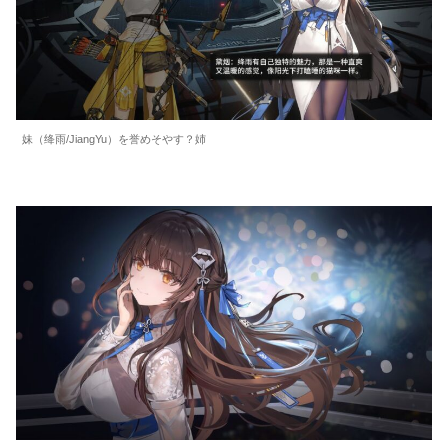
妹（绛雨/JiangYu）を誉めそやす？姉