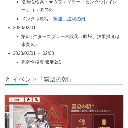
指向性検索：★３ファイター「センタウレイシ
ー」（～02/08）
メンタル映写：
黛煙 – 逢瀬の日
2023/02/01
第6セクターコプリー常設化（暗域、無限探査は
未実装）
2023/02/01 ～ 02/08
脆弱性捜査 報酬2倍
イベント「雲辺の朝」