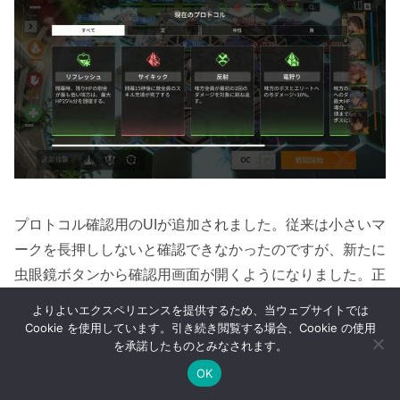
プロトコル確認用のUIが追加されました。従来は小さいマ
ークを長押ししないと確認できなかったのですが、新たに
虫眼鏡ボタンから確認用画面が開くようになりました。正
負中性のフィルター付き。
よりよいエクスペリエンスを提供するため、当ウェブサイトでは
Cookie を使用しています。引き続き閲覧する場合、Cookie の使用
を承諾したものとみなされます。
ニューラルクラウド
イベント
グローバル版
OK
メニュー
ホーム
検索
トップ
サイドバー