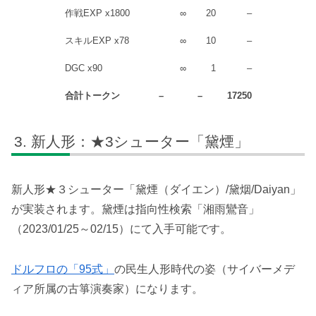
作戦EXP x1800
∞
20
–
スキルEXP x78
∞
10
–
DGC x90
∞
1
–
合計トークン
–
–
17250
新人形：★3シューター「黛煙」
新人形★３シューター「黛煙（ダイエン）/黛烟/Daiyan」
が実装されます。黛煙は指向性検索「湘雨鸞音」
（2023/01/25～02/15）にて入手可能です。
ドルフロの「95式」
の民生人形時代の姿（サイバーメデ
ィア所属の古箏演奏家）になります。