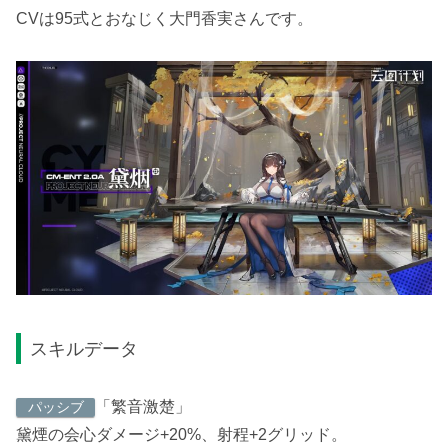
CVは95式とおなじく大門香実さんです。
スキルデータ
「繁音激楚」
パッシブ
黛煙の会心ダメージ+20%、射程+2グリッド。