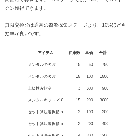
クン獲得できます。
無限交換分は通常の資源採集ステージより、10%ほどキー
効率が良いです。
アイテム
在庫数
単価
合計
メンタルの欠片
15
50
750
メンタルの欠片
15
100
1500
上級検索指令
3
300
900
メンタルキット x10
15
200
3000
セット算法選択箱-α
2
100
200
セット算法選択箱-α
2
200
400
セット算法選択箱-α
4
300
1200