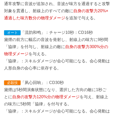
通常攻撃に音波が追加され、音波が味方を通過すると攻撃
対象を貫通し、射線上のすべての敵に
自身の攻撃力20%×
通過した味方数
分
の物理ダメージ
を追加で与える。
「流韵和鸣」：チャージ10秒：CD16秒
オート
黛煙の前方に幅広の音波を発射し、射線上の味方に9秒間
「協律」を付与し、射線上の敵に
自身の攻撃力300%分の
物理ダメージ
を与える。
「協律」：スキルダメージが会心可能になる。会心発動は
人形自身の会心率に依存する。
「夙心回响」：CD30秒
必殺技
黛煙は5秒間演奏状態になり、選択した方向の敵に1秒ご
とに
自身の攻撃力120%分の物理ダメージ
を与え、射線上
の味方に5秒間「協律」を付与する。
「協律」：スキルダメージが会心可能になる。会心発動は