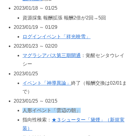
2023/01/18 ～ 01/25
資源採集 報酬拡張 報酬2倍が2回→5回
2023/01/19 ～ 01/29
ログインイベント「祥光映雪」
2023/01/23 ～ 02/20
マグラシアパス第三期開通
：覚醒センタウレイ
シー
2023/01/25
イベント「神導異論」
終了（報酬交換は02/01ま
で）
2023/01/25 ～ 02/15
人形イベント「雲辺の朝」
指向性検索：
★３シューター「黛煙」（新規実
装）