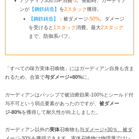
アクティブS3のSP消費
-3
。発動時、ガーディア
ンが
【鋼鉄鋳造】
を
2スタック
獲得。
【鋼鉄鋳造】
：被ダメージ
-50%
。ダメージ
を受けると
1スタック
消費。最大
2スタック
まで、防御系バフ。
「すべての味方実体召喚物」にはガーディアン自身も含ま
れるため、合算で
与ダメージ+80%
に。
ガーディアンはパッシブで被治療効果-100%とシールド付
与不可という弱点要素があったのですが、
被ダメー
ジ-80%
を獲得して耐久性が向上しました。
ガーディアン以外の
実体
召喚物も
与ダメージ+30％、被ダ
メージ-30%
を獲得できます。実体召喚物は物理属ではレ