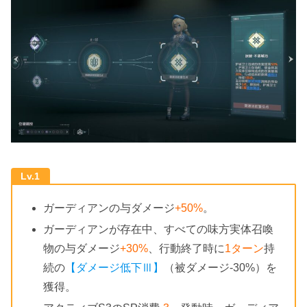
Lv.1
ガーディアンの与ダメージ
+50%
。
ガーディアンが存在中、すべての味方実体召喚
物の与ダメージ
+30%
、行動終了時に
1ターン
持
続の
【ダメージ
低下
Ⅲ】
（被ダメージ-30%）を
獲得。