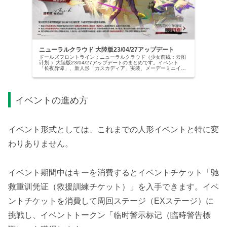
ニューラルクラウド 大陸版23/04/27アップデート
ドールズフロントライン：ニューラルクラウド（少女前线：云图
计划 ）大陸版23/04/27アップデートのまとめです。イベント
「长夜异谭」、新人形「カスカディア」実装、メーデーミニイベ
ントといった内容です。
イベントの進め方
イベント形式としては、これまでの人形イベントと特に変
わりありません。
イベント期間中はキーを消費するとイベントチケット「驰
救重训凭证（救援訓練チケット）」を入手できます。イベ
ントチケットを消費して周回ステージ（EXステージ）に
挑戦し、イベントトークン「临时警示标记（臨時警告標