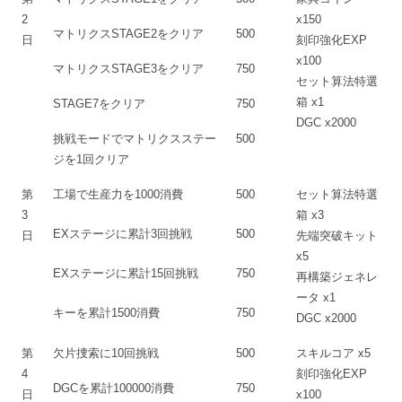
2
x150
マトリクスSTAGE2をクリア
500
日
刻印強化EXP
x100
マトリクスSTAGE3をクリア
750
セット算法特選
箱 x1
STAGE7をクリア
750
DGC x2000
挑戦モードでマトリクスステー
500
ジを1回クリア
第
工場で生産力を1000消費
500
セット算法特選
3
箱 x3
EXステージに累計3回挑戦
500
日
先端突破キット
x5
EXステージに累計15回挑戦
750
再構築ジェネレ
ータ x1
キーを累計1500消費
750
DGC x2000
第
欠片捜索に10回挑戦
500
スキルコア x5
4
刻印強化EXP
DGCを累計100000消費
750
日
x100