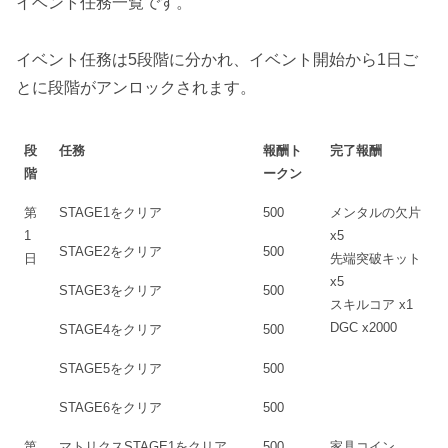
イベント任務一覧です。
イベント任務は5段階に分かれ、イベント開始から1日ご
とに段階がアンロックされます。
段
任務
報酬ト
完了報酬
階
ークン
第
STAGE1をクリア
500
メンタルの欠片
1
x5
STAGE2をクリア
500
日
先端突破キット
x5
STAGE3をクリア
500
スキルコア x1
DGC x2000
STAGE4をクリア
500
STAGE5をクリア
500
STAGE6をクリア
500
第
マトリクスSTAGE1をクリア
500
家具コイン