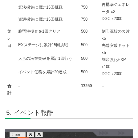
再構築ジェネレ
算法採集に累計15回挑戦
750
ータ x2
DGC x2000
資源採集に累計15回挑戦
750
第
脆弱性捜査を1回クリア
500
刻印源核の欠片
5
x5
EXステージに累計15回挑戦
500
日
先端突破キット
x5
人形の潜在突破を累計1回行う
500
刻印強化EXP
x100
イベント任務を累計20達成
500
DGC x2000
合
–
13250
–
計
イベント報酬