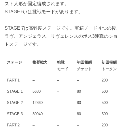
スト人形が固定編成されます。
STAGE 6,7は挑戦モードがあります。
STAGE 7は高難度ステージです。宝箱ノード４つの後、
ラヴ、アンジェラス、リヴェレンスのボス3連戦のショー
トステージです。
ステージ
推奨戦力
挑戦
初回報酬
初回報酬
モード
チケット
トークン
PART.1
–
–
–
200
STAGE 1
5680
–
80
500
STAGE 2
12860
–
80
500
STAGE 3
30940
–
80
500
PART.2
–
–
–
200