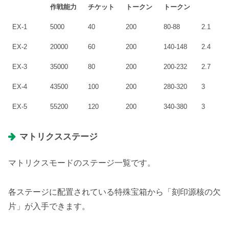
作戦能力
チケット
トークン
トークン
EX-1
5000
40
200
80-88
2.1
EX-2
20000
60
200
140-148
2.4
EX-3
35000
80
200
200-232
2.7
EX-4
43500
100
200
280-320
3
EX-5
55200
120
200
340-380
3
マトリクスステージ
マトリクスモードのステージ一覧です。
各ステージに配置されている特殊宝箱から「刻印源核の欠
片」が入手できます。