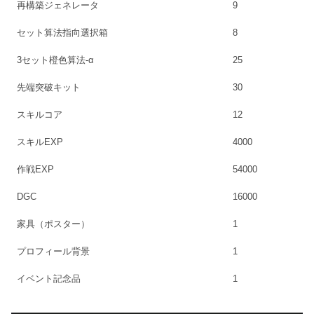
再構築ジェネレータ
9
セット算法指向選択箱
8
3セット橙色算法-α
25
先端突破キット
30
スキルコア
12
スキルEXP
4000
作戦EXP
54000
DGC
16000
家具（ポスター）
1
プロフィール背景
1
イベント記念品
1