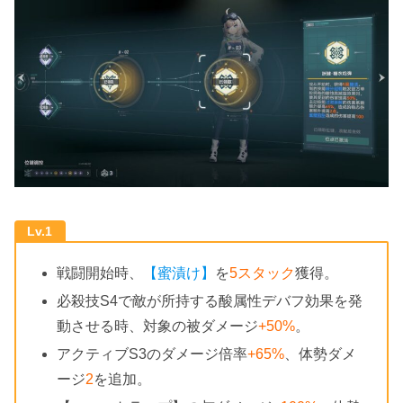
Lv.1
戦闘開始時、
【蜜漬け】
を
5スタック
獲得。
必殺技S4で敵が所持する酸属性デバフ効果を発
動させる時、対象の被ダメージ
+50%
。
アクティブS3のダメージ倍率
+65%
、体勢ダメ
ージ
2
を追加。