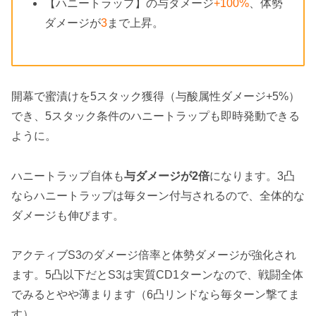
【ハニートラップ】の与ダメージ
+100%
、体勢
ダメージが
3
まで上昇。
開幕で蜜漬けを5スタック獲得（与酸属性ダメージ+5%）
でき、5スタック条件のハニートラップも即時発動できる
ように。
ハニートラップ自体も
与ダメージが2倍
になります。3凸
ならハニートラップは毎ターン付与されるので、全体的な
ダメージも伸びます。
アクティブS3のダメージ倍率と体勢ダメージが強化され
ます。5凸以下だとS3は実質CD1ターンなので、戦闘全体
でみるとやや薄まります（6凸リンドなら毎ターン撃てま
す）。